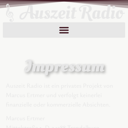
Impressum
Auszeit Radio ist ein privates Projekt von
Marcus Ertmer und verfolgt keinerlei
finanzielle oder kommerzielle Absichten.
Marcus Ertmer
Mittelstraße 1, D-34388 Trendelburg