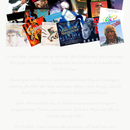
In den 80er Jahren war es normal, den Menschen, die man mag,
Mixtapes zu erstellen. Genau das werden wir in Zukunft hier
für Euch tun.
Dabei gibt es Mixe mit unterschiedlichen Musikrichtungen,
seien es die Hits der 80er und 90er Jahre, Love Songs, Classic
Rock, Schlager oder einfach Gute Laune Musik.
Jeder Mix besteht aus 20 handverlesenen und sorgsam
ausgewählten Titeln, und was die Zahl der Mixe betrifft, es
werden stetig mehr.
Wir hoffen, Euch macht das genauso viel Spaß wie uns.