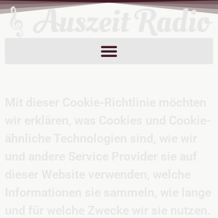
Mit dieser Cookie-Richtlinie möchten
wir erklären, was Cookies und Cookie-
ähnliche Technologien sind, wie wir
und andere Service Provider sie auf
dieser Website verwenden, welche
Informationen sie sammeln, wie lange
und für welche Zwecke wir sie nutzen.