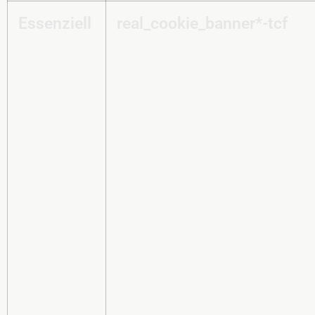
Essenziell
real_cookie_banner*-tcf