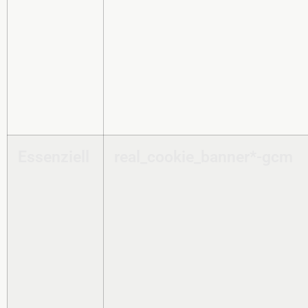
Essenziell
real_cookie_banner*-gcm