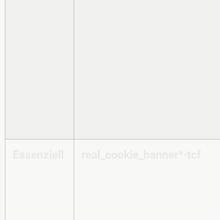
Essenziell
real_cookie_banner*-tcf