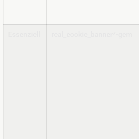
Essenziell
real_cookie_banner*-gcm