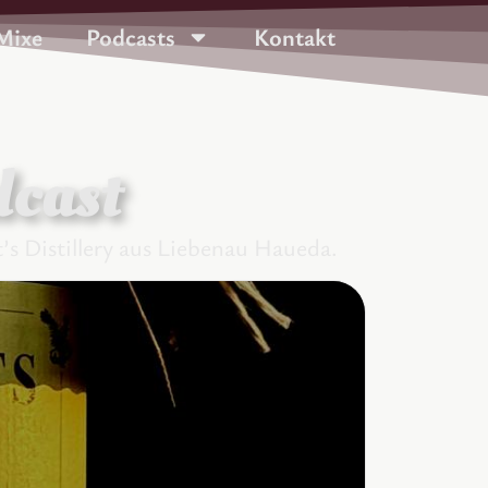
Mixe
Podcasts
Kontakt
dcast
’s Distillery aus Liebenau Haueda.