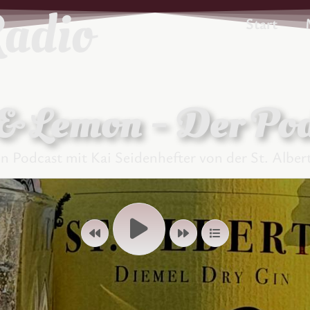
Start
& Lemon - Der Po
 Podcast mit Kai Seidenhefter von der St. Albert