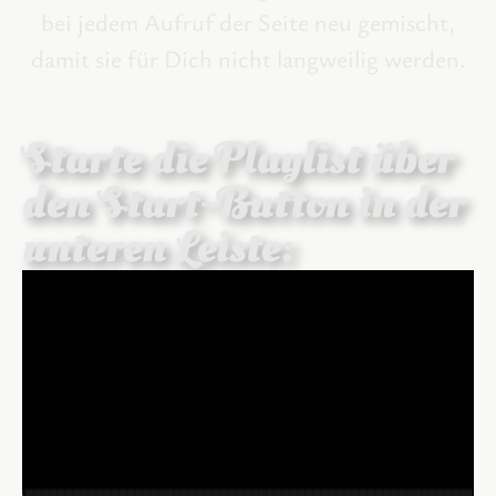
bei jedem Aufruf der Seite neu gemischt,
damit sie für Dich nicht langweilig werden.
Starte die Playlist über
den Start-Button in der
unteren Leiste: